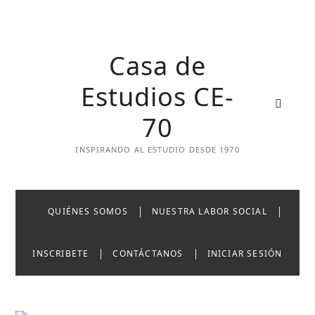
Skip
to
content
Casa de
Estudios CE-
70
INSPIRANDO AL ESTUDIO DESDE 1970
QUIÉNES SOMOS
NUESTRA LABOR SOCIAL
INSCRIBETE
CONTÁCTANOS
INICIAR SESIÓN